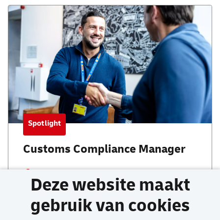
Spotlight
Customs Compliance Manager
Schiphol
Deze website maakt
32 - 40 uur
gebruik van cookies
Manager